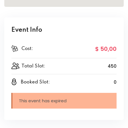
Event Info
$ 50
,00
Cost:
450
Total Slot:
0
Booked Slot:
This event has expired