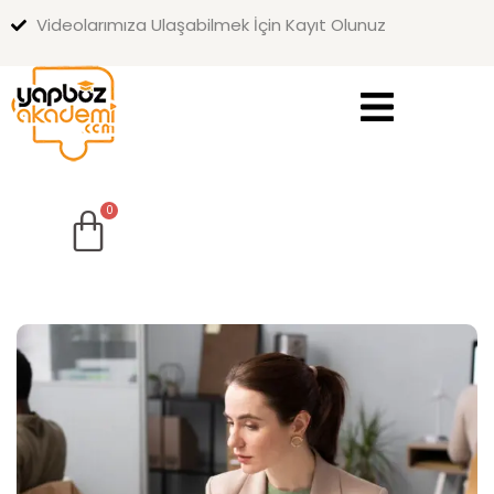
Videolarımıza Ulaşabilmek İçin Kayıt Olunuz
Sign in
Sign up
Sign in
Don’t have an account?
Sign up
Lost your password?
Remember me