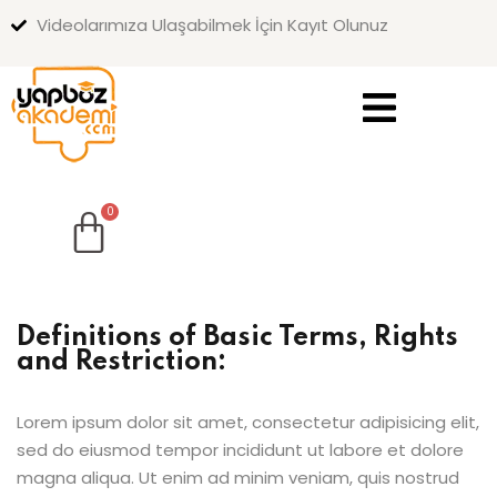
Videolarımıza Ulaşabilmek İçin Kayıt Olunuz
Sign in
Sign up
Sign in
Don’t have an account?
Sign up
Definitions of Basic Terms, Rights
and Restriction:
Lost your password?
Remember me
Lorem ipsum dolor sit amet, consectetur adipisicing elit,
sed do eiusmod tempor incididunt ut labore et dolore
magna aliqua. Ut enim ad minim veniam, quis nostrud