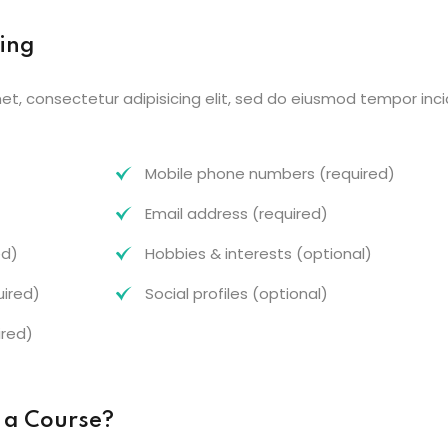
ring
Lost your password?
Remember me
et, consectetur adipisicing elit, sed do eiusmod tempor inci
Mobile phone numbers (required)
Email address (required)
ed)
Hobbies & interests (optional)
uired)
Social profiles (optional)
ired)
 a Course?