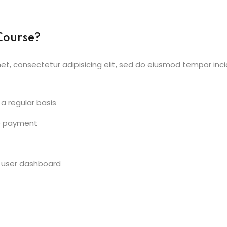
Course?
et, consectetur adipisicing elit, sed do eiusmod tempor inci
a regular basis
e payment
 user dashboard