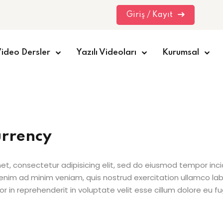
Giriş / Kayıt
ideo Dersler
Yazılı Videoları
Kurumsal
Sign in
Sign up
Sign in
urrency
Don’t have an account?
Sign up
et, consectetur adipisicing elit, sed do eiusmod tempor inci
enim ad minim veniam, quis nostrud exercitation ullamco la
r in reprehenderit in voluptate velit esse cillum dolore eu fug