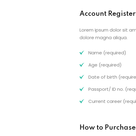
Account Registe
Lorem ipsum dolor sit am
dolore magna aliqua.
Name (required)
Age (required)
Date of birth (requir
Passport/ ID no. (req
Current career (requ
How to Purchase