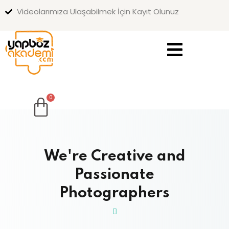
Videolarımıza Ulaşabilmek İçin Kayıt Olunuz
Sign in
Sign up
Sign in
Don’t have an account?
Sign up
We're Creative and
Passionate
Lost your password?
Remember me
Photographers