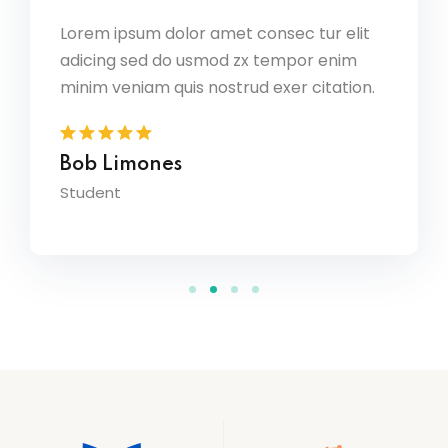
m ipsum dolor amet consec tur elit
Lorem ipsum dolor 
ing sed do usmod zx tempor enim
adicing sed do us
minim veniam quis n
m veniam quis nostrud exer citation.
Tom Hurley
 Limones
Content Creator
ent