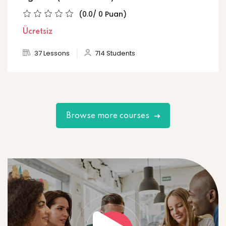
(0.0/ 0 Puan)
Ücretsiz
37 Lessons
714 Students
Browse more courses