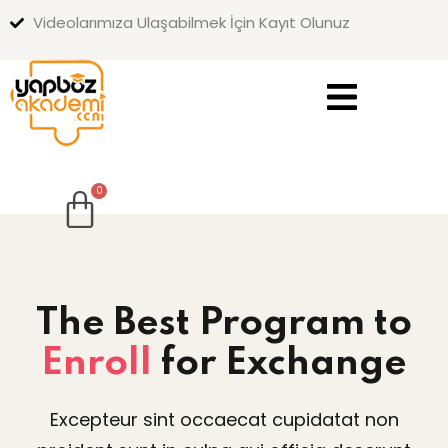
Videolarımıza Ulaşabilmek İçin Kayıt Olunuz
Sign in
Sign up
Sign in
Don’t have an account?
Sign up
The Best
Program to
Lost your password?
Remember me
Enroll
for Exchange
Excepteur sint occaecat cupidatat non