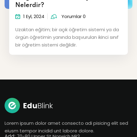
Nelerdir?
1 Eyl, 2024
Yorumlar 0
Uzaktan eğitim; bir açık öğretim sistemi ya da
örgün öğretimin yanında başvurulan ikinci sınıf
bir öğretim sistemi değildir.
Lorem ipsum dolor amet consecto adi pisicing elit sed
eiusm tempor incidid unt labore dolore.
Add:
70-80 Upper St Norwich NR2