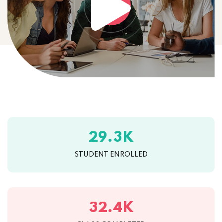
K
.
2
9
3
STUDENT ENROLLED
K
.
3
2
4