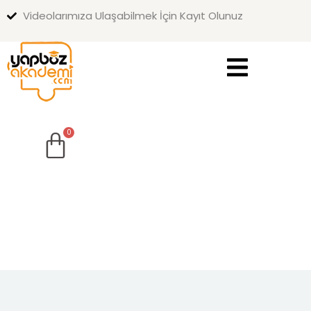
Videolarımıza Ulaşabilmek İçin Kayıt Olunuz
Sign in
Sign up
Sign in
Don’t have an account?
Sign up
Lost your password?
Remember me